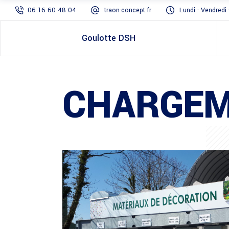
06 16 60 48 04
traon-concept.fr
Lundi - Vendredi
Goulotte DSH
CHARGEM