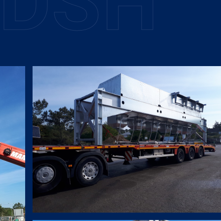
D
S
H