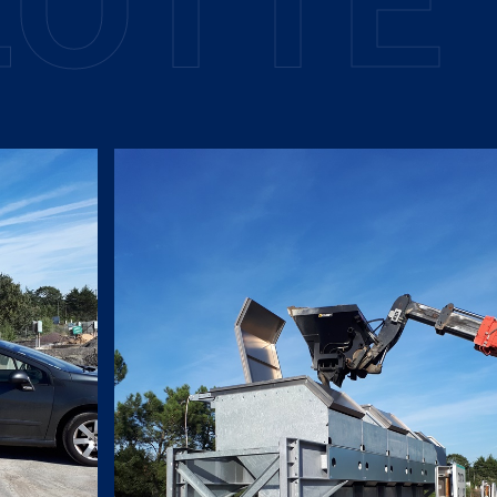
L
O
T
T
E