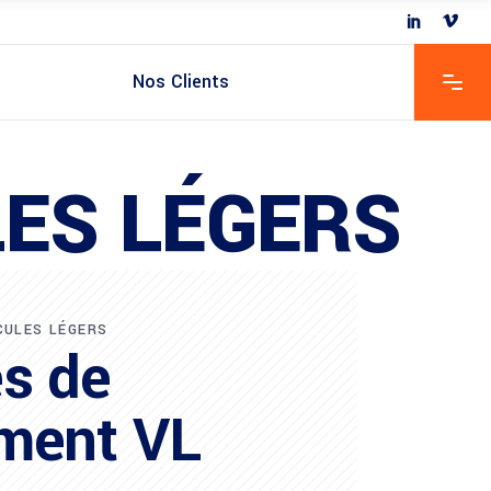
Nos Clients
ES LÉGERS
CULES LÉGERS
s de
ment VL