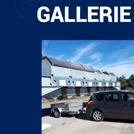
G
O
U
GALLERIE