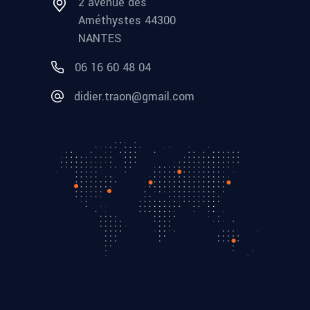
2 avenue des
Améthystes 44300
NANTES
06 16 60 48 04
didier.traon@gmail.com